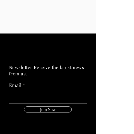
PRIME HEALTH
PRIME HEALTH
Newsletter Receive the latest news
from us.
Email
Join Now