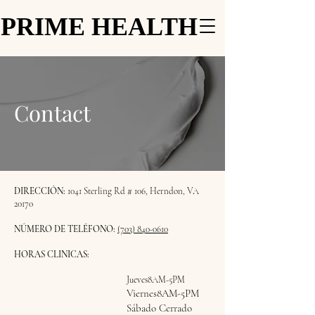
PRIME HEALTH
PRIME HEALTH
Contact
DIRECCIÓN:
1041 Sterling Rd # 106, Herndon, VA
20170
NÚMERO DE TELÉFONO:
(703) 840-0610
HORAS CLINICAS:
Jueves8AM-5PM
Viernes8AM-5PM
Sábado Cerrado